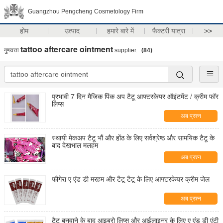
Guangzhou Pengcheng Cosmetology Firm
होम
उत्पाद
हमारे बारे में
फैक्टरी यात्रा
>>
tattoo aftercare ointment
गुणवत्ता
supplier.
(84)
प्रभावी 7 दिन मैजिक पिंक अप टैटू आफ्टरकेयर ऑइंटमेंट / क्रीम फॉर
लिप्स
अब प्रश्न
स्थायी मेकअप टैटू भौं और होंठ के लिए सर्वश्रेष्ठ और सामयिक टैटू के
बाद देखभाल मलहम
अब प्रश्न
फौगेरा ए एंड डी मरहम और टैटू टैटू के लिए आफ्टरकेयर क्रीम जेल
अब प्रश्न
टैटू बनवाने के बाद आइब्रो लिप्स और आईलाइनर के लिए ए एंड डी एंटी