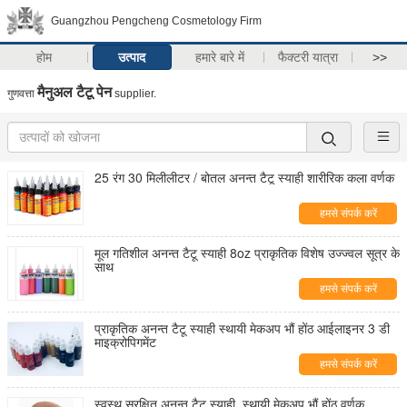
Guangzhou Pengcheng Cosmetology Firm
होम
उत्पाद
हमारे बारे में
फैक्टरी यात्रा
>>
मैनुअल टैटू पेन
गुणवत्ता
supplier.
25 रंग 30 मिलीलीटर / बोतल अनन्त टैटू स्याही शारीरिक कला वर्णक
हमसे संपर्क करें
मूल गतिशील अनन्त टैटू स्याही 8oz प्राकृतिक विशेष उज्ज्वल सूत्र के
साथ
हमसे संपर्क करें
प्राकृतिक अनन्त टैटू स्याही स्थायी मेकअप भौं होंठ आईलाइनर 3 डी
माइक्रोपिगमेंट
हमसे संपर्क करें
स्वस्थ सुरक्षित अनन्त टैटू स्याही, स्थायी मेकअप भौं होंठ वर्णक