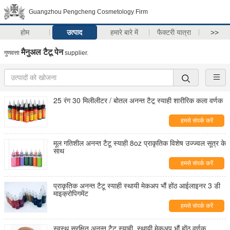
Guangzhou Pengcheng Cosmetology Firm
होम
उत्पाद
हमारे बारे में
फैक्टरी यात्रा
>>
मैनुअल टैटू पेन
गुणवत्ता
supplier.
25 रंग 30 मिलीलीटर / बोतल अनन्त टैटू स्याही शारीरिक कला वर्णक
हमसे संपर्क करें
मूल गतिशील अनन्त टैटू स्याही 8oz प्राकृतिक विशेष उज्ज्वल सूत्र के
साथ
हमसे संपर्क करें
प्राकृतिक अनन्त टैटू स्याही स्थायी मेकअप भौं होंठ आईलाइनर 3 डी
माइक्रोपिगमेंट
हमसे संपर्क करें
स्वस्थ सुरक्षित अनन्त टैटू स्याही, स्थायी मेकअप भौं होंठ वर्णक