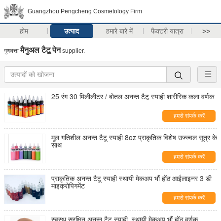
Guangzhou Pengcheng Cosmetology Firm
होम
उत्पाद
हमारे बारे में
फैक्टरी यात्रा
>>
मैनुअल टैटू पेन
गुणवत्ता
supplier.
25 रंग 30 मिलीलीटर / बोतल अनन्त टैटू स्याही शारीरिक कला वर्णक
हमसे संपर्क करें
मूल गतिशील अनन्त टैटू स्याही 8oz प्राकृतिक विशेष उज्ज्वल सूत्र के
साथ
हमसे संपर्क करें
प्राकृतिक अनन्त टैटू स्याही स्थायी मेकअप भौं होंठ आईलाइनर 3 डी
माइक्रोपिगमेंट
हमसे संपर्क करें
स्वस्थ सुरक्षित अनन्त टैटू स्याही, स्थायी मेकअप भौं होंठ वर्णक