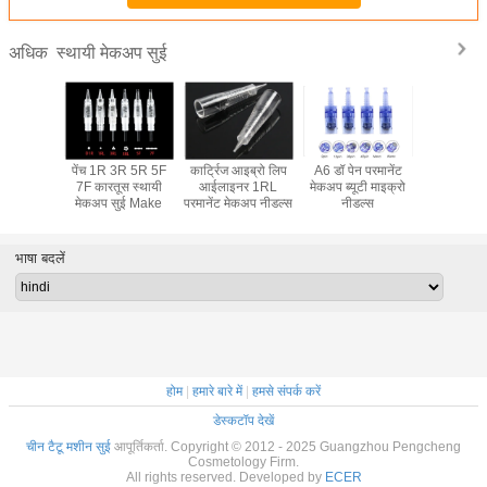
स्थायी मेकअप सुई
अधिक
ल कार्ट्रिज
पेंच 1R 3R 5R 5F
कार्ट्रिज आइब्रो लिप
A6 डॉ पेन परमानेंट
पेशेवर कार्ट्
ेकअप सुई
7F कारतूस स्थायी
आईलाइनर 1RL
मेकअप ब्यूटी माइक्रो
एमटीएस स्था
मेकअप सुई Make
परमानेंट मेकअप नीडल्स
नीडल्स
सुई
भाषा बदलें
होम
|
हमारे बारे में
|
हमसे संपर्क करें
डेस्कटॉप देखें
चीन टैटू मशीन सुई
आपूर्तिकर्ता. Copyright © 2012 - 2025 Guangzhou Pengcheng
Cosmetology Firm.
All rights reserved. Developed by
ECER