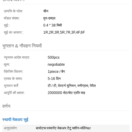
उत्पत्ति के प्लेस:
चीन
मॉडल संख्या:
मुन-एमएल
सुई::
0.4 * 38 मिमी
सुई का आकार::
1R,2R,3R,5R,7R,3F,4F,6F
भुगतान & नौवहन नियमों
न्यूनतम आदेश मात्रा:
500pcs
मूल्य:
negotiable
पैकेजिंग विवरण:
1piece / बैग
प्रसव के समय:
5-16 दिन
भुगतान शर्तें:
टी / टी, वेस्टर्न यूनियन, मनीग्राम, पेपैल
आपूर्ति की क्षमता:
2000000 सेट/सेट प्रति माह
वर्णन
स्थायी मेकअप सुई
अनुप्रयोग:
बायोटच परमानेंट मेकअप टैटू मशीन-मर्लिनer