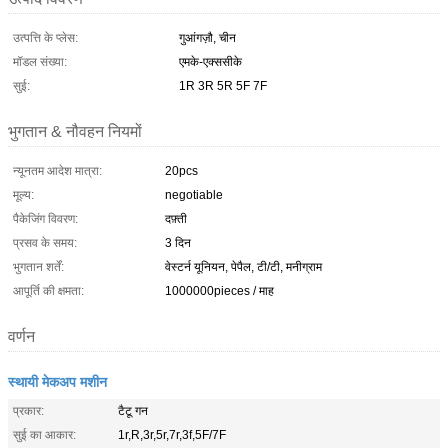
उत्पत्ति के प्लेस:
गुआंगज़ौ, चीन
मॉडल संख्या:
एमके-एक्ससीके
सुई:
1R 3R 5R 5F 7F
भुगतान & नौवहन नियमों
न्यूनतम आदेश मात्रा:
20pcs
मूल्य:
negotiable
पैकेजिंग विवरण:
दफ़्ती
प्रसव के समय:
3 दिन
भुगतान शर्तें:
वेस्टर्न यूनियन, पेपैल, टी/टी, मनीग्राम
आपूर्ति की क्षमता:
1000000pieces / माह
वर्णन
स्थायी मेकअप मशीन
प्रकार:
टैटू गन
सुई का आकार:
1r,R,3r,5r,7r,3f,5F/7F