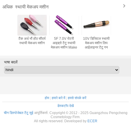
स्थायी मेकअप मशीन
अधिक
्ट्रिज सुई
टैंक अर्ध भौं होंठ सौंदर्य
5F 7.0V रोटरी
10V डिजिटल स्थायी
5 रंग वायरलेस
 आईलाइनर
स्थायी मेकअप मशीन
आइब्रो टैटू स्थायी
मेकअप मशीन लिप
सुई स्थाय
ेकअप मशीन
मेकअप मशीन Make
आईलाइनर टैटू गन
मशी
भाषा बदलें
होम
|
हमारे बारे में
|
हमसे संपर्क करें
डेस्कटॉप देखें
चीन डिस्पोजेबल टैटू सुई
आपूर्तिकर्ता. Copyright © 2012 - 2025 Guangzhou Pengcheng
Cosmetology Firm.
All rights reserved. Developed by
ECER