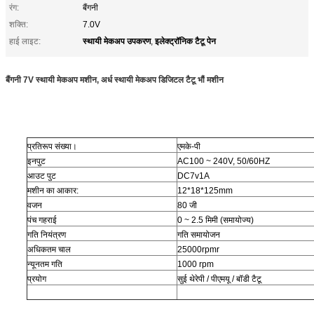
रंग:
बैंगनी
शक्ति:
7.0V
स्थायी मेकअप उपकरण
इलेक्ट्रॉनिक टैटू पेन
हाई लाइट:
,
बैंगनी 7V स्थायी मेकअप मशीन, अर्ध स्थायी मेकअप डिजिटल टैटू भौं मशीन
प्रतिरूप संख्या।
एमके-पी
इनपुट
AC100 ~ 240V, 50/60HZ
आउट पुट
DC7v1A
मशीन का आकार:
12*18*125mm
वजन
80 जी
पंच गहराई
0 ~ 2.5 मिमी (समायोज्य)
गति नियंत्रण
गति समायोजन
अधिकतम चाल
25000rpmr
न्यूनतम गति
1000 rpm
प्रयोग
सुई थेरेपी / पीएमयू / बॉडी टैटू