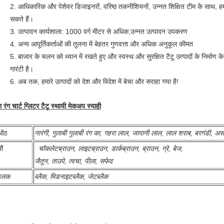
2. आधिकारिक और पेशेवर डिजाइनरों, वरिष्ठ तकनीशियनों, उन्नत शिक्षित टीम के सा
सकते हैं।
3. उत्पादन कार्यशाला: 1000 वर्ग मीटर से अधिक;उन्नत उत्पादन उपकरण
4. अन्य आपूर्तिकर्ताओं की तुलना में बेहतर गुणवत्ता और अधिक अनुकूल कीमत
5. बाजार के चलन को ध्यान में रखते हुए और स्वस्थ और सुरक्षित टैटू उत्पादों के निर्माण क
गारंटी है।
6. अब तक, हमारे उत्पादों को देश और विदेश में बेचा और सराहा गया है!
 रंग चार्ट
ग्लिटर टैटू स्थायी मेकअप स्याही
ओंठ
नारंगी, गुलाबी गुलाबी रंग का, गहरा लाल, जापानी लाल, लाल शराब, बरगंडी, अ
ौं
चॉकलेटब्राउन, लाइटब्राउन, डार्कब्राउन, ब्राउन, ग्रे, बेज,
जैतून, ताउपे, त्वचा, पीला, सफेद
पलक
ब्लैक, मिडनाइटब्लैक, जेटब्लैक