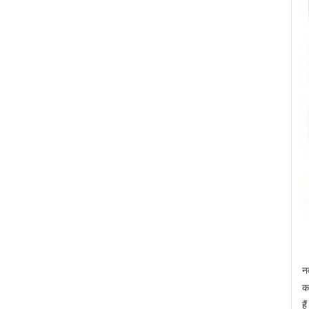
न
क
है