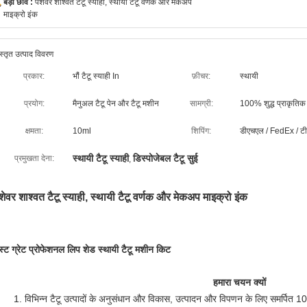
बड़ी छवि :
पेशेवर शाश्वत टैटू स्याही, स्थायी टैटू वर्णक और मेकअप
माइक्रो इंक
स्तृत उत्पाद विवरण
प्रकार:
भौं टैटू स्याही In
फ़ीचर:
स्थायी
प्रयोग:
मैनुअल टैटू पेन और टैटू मशीन
सामग्री:
100% शुद्ध प्राकृतिक
क्षमता:
10ml
शिपिंग:
डीएचएल / FedEx / ट
स्थायी टैटू स्याही
डिस्पोजेबल टैटू सुई
प्रमुखता देना:
,
ेशेवर शाश्वत टैटू स्याही, स्थायी टैटू वर्णक और मेकअप माइक्रो इंक
ेस्ट ग्रेट प्रोफेशनल लिप शेड स्थायी टैटू मशीन किट
हमारा चयन क्यों
1. विभिन्न टैटू उत्पादों के अनुसंधान और विकास, उत्पादन और विपणन के लिए समर्पित 1