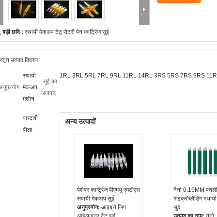
बड़ी छवि :
स्थायी मेकअप टैटू रोटरी पेन कार्ट्रिज सुई
स्तृत उत्पाद विवरण
स्थायी
1RL 3RL 5RL 7RL 9RL 11RL 14RL 3RS 5RS 7RS 9RS 11
सुई का
अनुप्रयोग:
मेकअप
आकार:
मशीन
पारदर्शी
अन्य उत्पादों
पीला
पेशेवर कार्ट्रिज पीएमयू एमटीएस
नैनो 0.16MM पतली 
स्थायी मेकअप सुई
माइक्रोब्लैडिंग स्था
अनुप्रयोग:
आइब्रो लिप
सुई
आईलाइनर टैटू सुई
उत्पाद का नाम:
नैनो