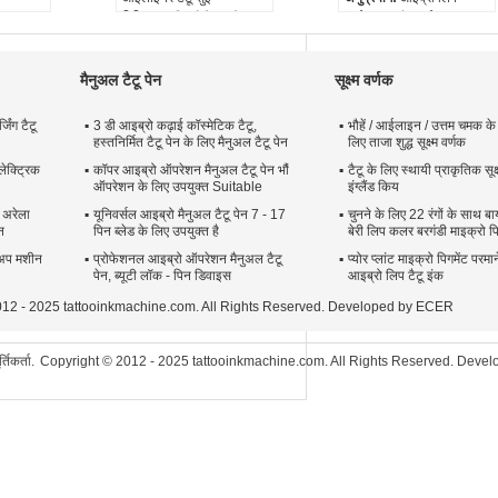
विशिष्टता:
डिस्पोजेबल, केवल
आईलाइनर टैटू सुई
ल टैटू पेन
एक ही उपयोग के लिए
विशिष्टता:
डिस्पोजेबल, केवल
प
आकार:
0.18
एक ही उपयोग के लिए
मिमी
1R/1R/1R/3R/5R/5F/7F
आकार:
0.18
मैनुअल टैटू पेन
सूक्ष्म वर्णक
रंग:
पारदर्शक
1R/1R/1R/3R/5R/5F/7F
रंग:
पारदर्शक
िंग टैटू
3 डी आइब्रो कढ़ाई कॉस्मेटिक टैटू,
भौहें / आईलाइन / उत्तम चमक के
हस्तनिर्मित टैटू पेन के लिए मैनुअल टैटू पेन
लिए ताजा शुद्ध सूक्ष्म वर्णक
ेक्ट्रिक
कॉपर आइब्रो ऑपरेशन मैनुअल टैटू पेन भौं
टैटू के लिए स्थायी प्राकृतिक सूक्
ऑपरेशन के लिए उपयुक्त Suitable
इंग्लैंड किय
 अरेला
यूनिवर्सल आइब्रो मैनुअल टैटू पेन 7 - 17
चुनने के लिए 22 रंगों के साथ ब
न
पिन ब्लेड के लिए उपयुक्त है
बेरी लिप कलर बरगंडी माइक्रो पि
ेकअप मशीन
प्रोफेशनल आइब्रो ऑपरेशन मैनुअल टैटू
प्योर प्लांट माइक्रो पिगमेंट परम
पेन, ब्यूटी लॉक - पिन डिवाइस
आइब्रो लिप टैटू इंक
© 2012 - 2025 tattooinkmachine.com. All Rights Reserved. Developed by
ECER
तिकर्ता.
Copyright © 2012 - 2025 tattooinkmachine.com. All Rights Reserved. Deve