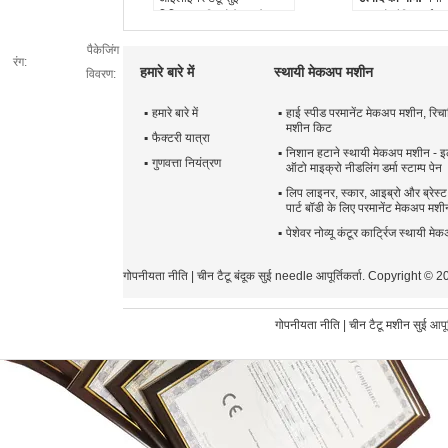
विशिष्टता:
डिस्पोजेबल, केवल
माइक्रोब्लैडिंग सुई
एक ही उपयोग के लिए
के लिए उपयोग:
मैनुअ
पैकेजिंग
आकार:
0.18
फ़ीचर:
स्थायी मेकअ
रंग:
1R/1R/3R/5R/5F/7F/12Pins/16Pins/
सुई का व्यास:
0.16 
हमारे बारे में
स्थायी मेकअप मशीन
विवरण:
वर्ग नैनो Microneedle/गोल
वर्ग Microneedle
हमारे बारे में
हाई स्पीड परमानेंट मेकअप मशीन, रिचार्ज
रंग:
पारदर्शक
मशीन किट
फैक्टरी यात्रा
निशान हटाने स्थायी मेकअप मशीन - इल
गुणवत्ता नियंत्रण
ऑटो माइक्रो नीडलिंग डर्मा स्टाम्प पेन
लिप लाइनर, स्कार, आइब्रो और ब्रेस्ट
पार्ट बॉडी के लिए परमानेंट मेकअप मशी
पेशेवर नोव्यू कंटूर कार्ट्रिज स्थायी म
गोपनीयता नीति
|
चीन टैटू बंदूक सुई needle
आपूर्तिकर्ता. Copyright 
गोपनीयता नीति
|
चीन टैटू मशीन सुई
आपूर्