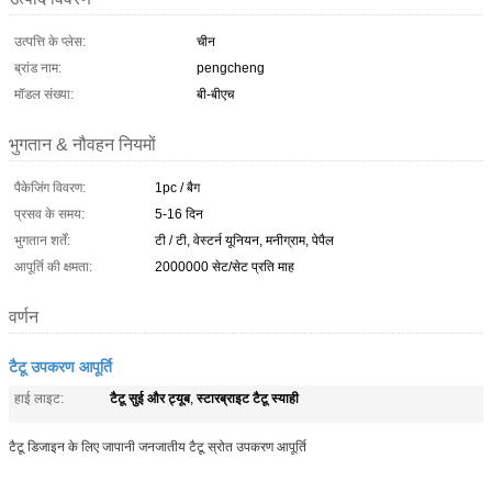
उत्पत्ति के प्लेस:
चीन
ब्रांड नाम:
pengcheng
मॉडल संख्या:
बी-बीएच
भुगतान & नौवहन नियमों
पैकेजिंग विवरण:
1pc / बैग
प्रसव के समय:
5-16 दिन
भुगतान शर्तें:
टी / टी, वेस्टर्न यूनियन, मनीग्राम, पेपैल
आपूर्ति की क्षमता:
2000000 सेट/सेट प्रति माह
वर्णन
टैटू उपकरण आपूर्ति
टैटू सुई और ट्यूब
स्टारब्राइट टैटू स्याही
हाई लाइट:
,
टैटू डिजाइन के लिए जापानी जनजातीय टैटू स्रोत उपकरण आपूर्ति