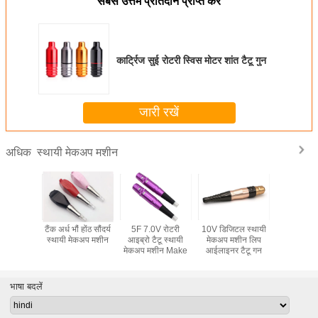
सबसे उत्तम प्रतिदान प्राप्त करें
कार्ट्रिज सुई रोटरी स्विस मोटर शांत टैटू गुन
जारी रखें
स्थायी मेकअप मशीन
अधिक
्ट्रिज सुई
टैंक अर्ध भौं होंठ सौंदर्य
5F 7.0V रोटरी
10V डिजिटल स्थायी
5 रंग वायरलेस
 आईलाइनर
स्थायी मेकअप मशीन
आइब्रो टैटू स्थायी
मेकअप मशीन लिप
सुई स्थाय
ेकअप मशीन
मेकअप मशीन Make
आईलाइनर टैटू गन
मशी
भाषा बदलें