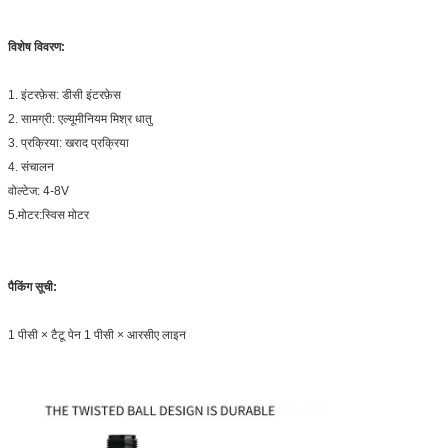
विशेष विवरण:
1. इंटरफ़ेस: डीसी इंटरफ़ेस
2. सामग्री: एल्यूमीनियम मिश्र धातु
3. प्रक्रिया: खराद प्रक्रिया
4. संचालन
वोल्टेज: 4-8V
5.मोटर:स्विस मोटर
पैकिंग सूची:
1 पीसी × टैटू पेन 1 पीसी × आरसीए लाइन