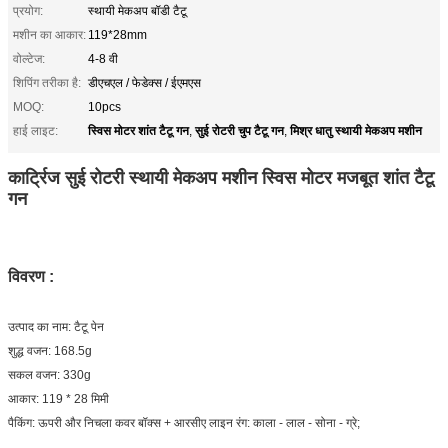
प्रयोग:
स्थायी मेकअप बॉडी टैटू
मशीन का आकार:
119*28mm
वोल्टेज:
4-8 वी
शिपिंग तरीका है:
डीएचएल / फेडेक्स / ईएमएस
MOQ:
10pcs
स्विस मोटर शांत टैटू गन
सुई रोटरी चुप टैटू गन
मिश्र धातु स्थायी मेकअप मशीन
हाई लाइट:
,
,
कार्ट्रिज सुई रोटरी स्थायी मेकअप मशीन स्विस मोटर मजबूत शांत टैटू
गन
विवरण :
उत्पाद का नाम: टैटू पेन
शुद्ध वजन: 168.5g
सकल वजन: 330g
आकार: 119 * 28 मिमी
पैकिंग: ऊपरी और निचला कवर बॉक्स + आरसीए लाइन रंग: काला - लाल - सोना - ग्रे;