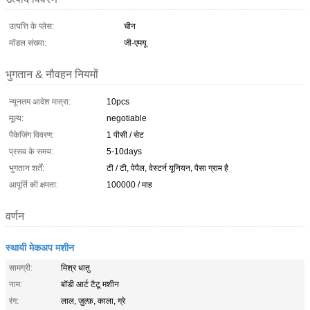
उत्पत्ति के प्लेस:
चीन
मॉडल संख्या:
जी-एमयू
भुगतान & नौवहन नियमों
न्यूनतम आदेश मात्रा:
10pcs
मूल्य:
negotiable
पैकेजिंग विवरण:
1 पीसी / सेट
प्रसव के समय:
5-10days
भुगतान शर्तें:
टी / टी, पेपैल, वेस्टर्न यूनियन, पैसा ग्राम है
आपूर्ति की क्षमता:
100000 / माह
वर्णन
स्थायी मेकअप मशीन
सामग्री:
मिश्र धातु
नाम:
बॉडी आर्ट टैटू मशीन
रंग:
लाल, ज़ुल्फ़, काला, ग्रे