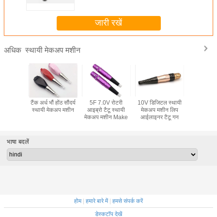
जारी रखें
स्थायी मेकअप मशीन
अधिक
्ट्रिज सुई
टैंक अर्ध भौं होंठ सौंदर्य
5F 7.0V रोटरी
10V डिजिटल स्थायी
5 रंग वायरलेस
 आईलाइनर
स्थायी मेकअप मशीन
आइब्रो टैटू स्थायी
मेकअप मशीन लिप
सुई स्थाय
ेकअप मशीन
मेकअप मशीन Make
आईलाइनर टैटू गन
मशी
भाषा बदलें
होम
|
हमारे बारे में
|
हमसे संपर्क करें
डेस्कटॉप देखें