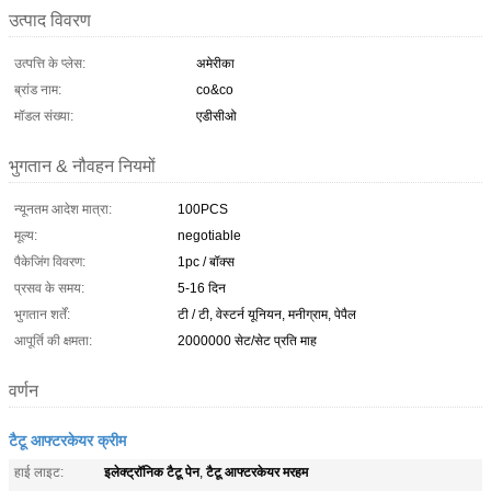
उत्पाद विवरण
उत्पत्ति के प्लेस:
अमेरीका
ब्रांड नाम:
co&co
मॉडल संख्या:
एडीसीओ
भुगतान & नौवहन नियमों
न्यूनतम आदेश मात्रा:
100PCS
मूल्य:
negotiable
पैकेजिंग विवरण:
1pc / बॉक्स
प्रसव के समय:
5-16 दिन
भुगतान शर्तें:
टी / टी, वेस्टर्न यूनियन, मनीग्राम, पेपैल
आपूर्ति की क्षमता:
2000000 सेट/सेट प्रति माह
वर्णन
टैटू आफ्टरकेयर क्रीम
इलेक्ट्रॉनिक टैटू पेन
टैटू आफ्टरकेयर मरहम
हाई लाइट:
,