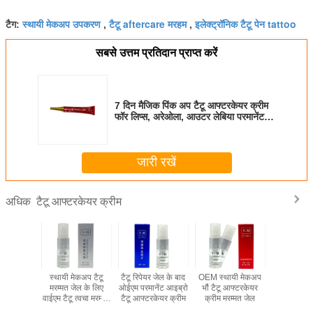
स्थायी मेकअप उपकरण
टैटू aftercare मरहम
इलेक्ट्रॉनिक टैटू पेन tattoo
टैग:
,
,
सबसे उत्तम प्रतिदान प्राप्त करें
7 दिन मैजिक पिंक अप टैटू आफ्टरकेयर क्रीम
फॉर लिप्स, अरेओला, आउटर लेबिया परमानेंट
मेकअप
जारी रखें
टैटू आफ्टरकेयर क्रीम
अधिक
बीएल 5
स्थायी मेकअप टैटू
टैटू रिपेयर जेल के बाद
OEM स्थायी मेकअप
5 मिली नर्सिं
 बोतल एंटी
मरम्मत जेल के लिए
ओईएम परमानेंट आइब्रो
भौं टैटू आफ्टरकेयर
एंटी स्का
 आफ्टरकेयर
वाईएम टैटू त्वचा मरम्मत
टैटू आफ्टरकेयर क्रीम
क्रीम मरम्मत जेल
आफ्टरकेयर
ायी मेकअप
जेल क्रीम