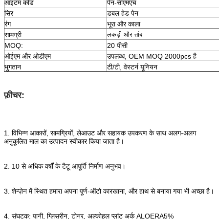
आइटम कोड
पेन-सीएमएच
सिर
डबल हेड पेन
रंग
भूरा और काला
सामग्री
लकड़ी और तांबा
MOQ:
20 पीसी
ओईएम और ओडीएम
उपलब्ध, OEM MOQ 2000pcs है
भुगतान
टी/टी, वेस्टर्न यूनियन
फ़ीचर:
1. विभिन्न आकारों, सामग्रियों, लेआउट और सहायक उपकरण के साथ अलग-अलग
अनुकूलित माल का उत्पादन स्वीकार किया जाता है।
2. 10 से अधिक वर्षों के टैटू आपूर्ति निर्माण अनुभव।
3. शेन्ज़ेन में स्थित हमारा अपना पूर्ण-ऑटो कारखाना, और हाथ से बनाया गया भी अच्छा है।
4. संघटक: पानी, ग्लिसरीन, टोनर, अल्कोहल प्लांट अर्क ALOERA5%