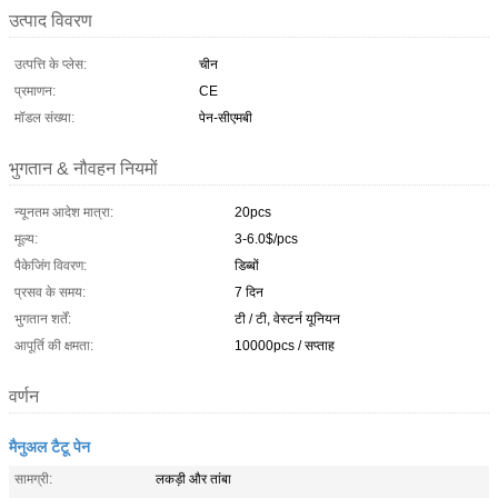
उत्पाद विवरण
उत्पत्ति के प्लेस:
चीन
प्रमाणन:
CE
मॉडल संख्या:
पेन-सीएमबी
भुगतान & नौवहन नियमों
न्यूनतम आदेश मात्रा:
20pcs
मूल्य:
3-6.0$/pcs
पैकेजिंग विवरण:
डिब्बों
प्रसव के समय:
7 दिन
भुगतान शर्तें:
टी / टी, वेस्टर्न यूनियन
आपूर्ति की क्षमता:
10000pcs / सप्ताह
वर्णन
मैनुअल टैटू पेन
सामग्री:
लकड़ी और तांबा