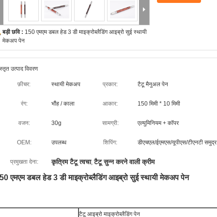
बड़ी छवि :
150 एमएम डबल हेड 3 डी माइक्रोब्लैडिंग आइब्रो सुई स्थायी
मेकअप पेन
स्तृत उत्पाद विवरण
फ़ीचर:
स्थायी मेकअप
प्रकार:
टैटू मैनुअल पेन
रंग:
भौंह / काला
आकार:
150 मिमी * 10 मिमी
वजन:
30g
सामग्री:
एल्युमिनियम + कॉपर
OEM:
उपलब्ध
शिपिंग:
डीएचएल/ईएमएस/यूपीएस/टीएनटी समुद्र के
कृत्रिम टैटू त्वचा
टैटू सुन्न करने वाली क्रीम
प्रमुखता देना:
,
50 एमएम डबल हेड 3 डी माइक्रोब्लैडिंग आइब्रो सुई स्थायी मेकअप पेन
टैटू आइब्रो माइक्रोब्लैडिंग पेन