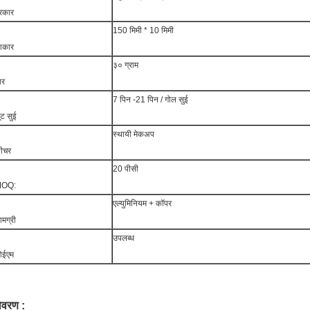
्रकार
150 मिमी * 10 मिमी
कार
३० ग्राम
ार
7 पिन -21 पिन / गोल सुई
ूट सुई
स्थायी मेकअप
़ीचर
20 पीसी
OQ:
एल्युमिनियम + कॉपर
ामग्री
उपलब्ध
ईएम
िवरण :