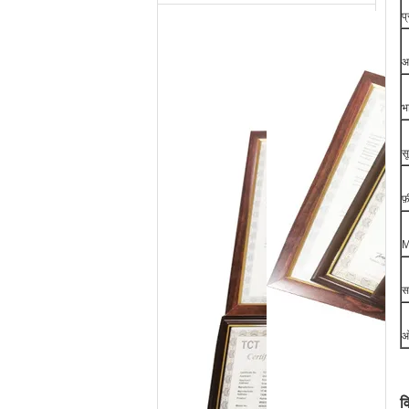
प
आ
भ
स
फ
M
स
ओ
व