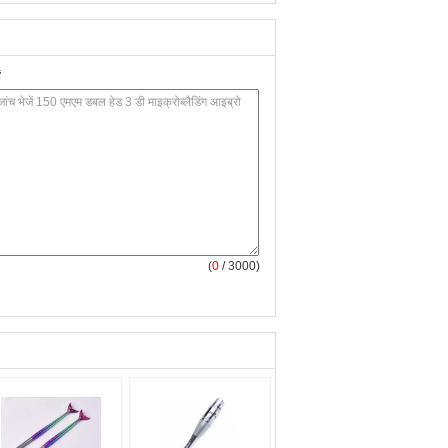
(
0
/ 3000)